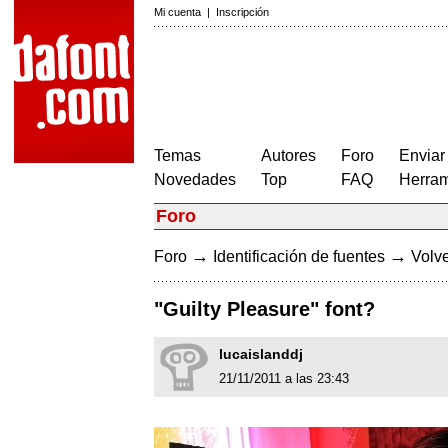
Mi cuenta
|
Inscripción
Temas
Autores
Foro
Enviar
Novedades
Top
FAQ
Herram
Foro
→
→
Foro
Identificación de fuentes
Volve
"Guilty Pleasure" font?
lucaislanddj
21/11/2011 a las 23:43