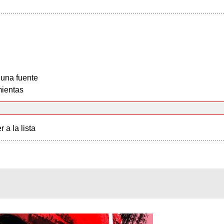
 una fuente
ientas
r a la lista