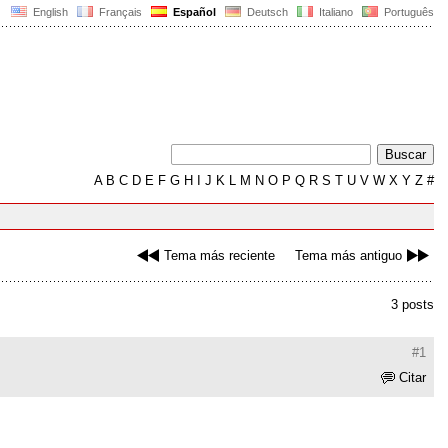
English
Français
Español
Deutsch
Italiano
Português
A
B
C
D
E
F
G
H
I
J
K
L
M
N
O
P
Q
R
S
T
U
V
W
X
Y
Z
#
Tema más reciente
Tema más antiguo
3 posts
#1
Citar