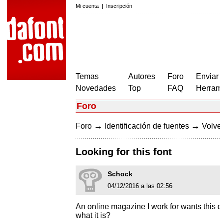
Mi cuenta
|
Inscripción
Temas
Autores
Foro
Enviar
Novedades
Top
FAQ
Herram
Foro
→
→
Foro
Identificación de fuentes
Volve
Looking for this font
Schock
04/12/2016 a las 02:56
An online magazine I work for wants this d
what it is?