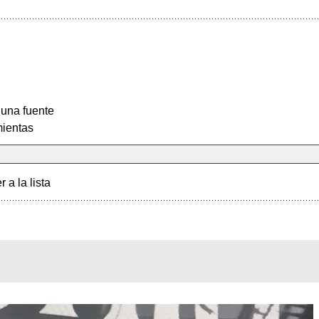
 una fuente
ientas
r a la lista