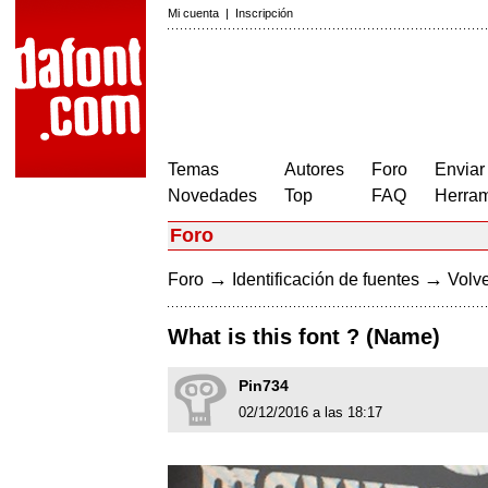
Mi cuenta
|
Inscripción
Temas
Autores
Foro
Enviar
Novedades
Top
FAQ
Herram
Foro
→
→
Foro
Identificación de fuentes
Volve
What is this font ? (Name)
Pin734
02/12/2016 a las 18:17