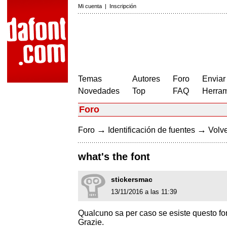
Mi cuenta
|
Inscripción
Temas
Autores
Foro
Enviar
Novedades
Top
FAQ
Herram
Foro
→
→
Foro
Identificación de fuentes
Volve
what's the font
stickersmac
13/11/2016 a las 11:39
Qualcuno sa per caso se esiste questo fo
Grazie.