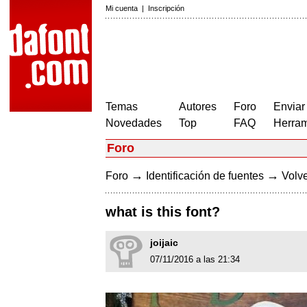
Mi cuenta
|
Inscripción
Temas
Autores
Foro
Enviar
Novedades
Top
FAQ
Herram
Foro
→
→
Foro
Identificación de fuentes
Volve
what is this font?
joijaic
07/11/2016 a las 21:34