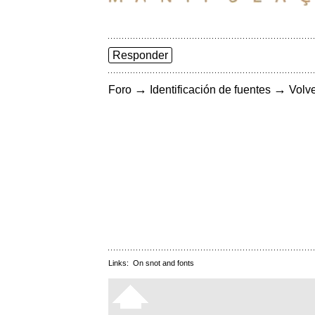
Responder
→
→
Foro
Identificación de fuentes
Volve
Links:
On snot and fonts