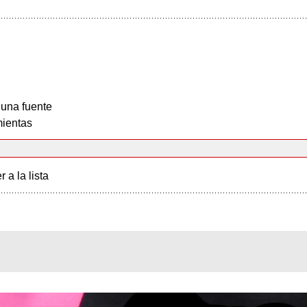
 una fuente
ientas
r a la lista