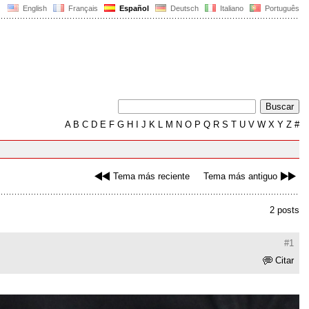
English
Français
Español
Deutsch
Italiano
Português
A
B
C
D
E
F
G
H
I
J
K
L
M
N
O
P
Q
R
S
T
U
V
W
X
Y
Z
#
Tema más reciente
Tema más antiguo
2 posts
#1
Citar