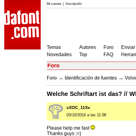
Mi cuenta
|
Inscripción
Temas
Autores
Foro
Enviar
Novedades
Top
FAQ
Herram
Foro
→
→
Foro
Identificación de fuentes
Volve
Welche Schriftart ist das? // W
xXOC_11Xx
03/10/2016 a las 11:08
Please help me fast
Thanks guys ;=)