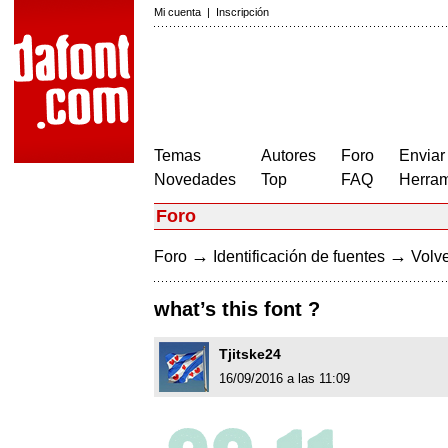
Mi cuenta
|
Inscripción
Temas
Autores
Foro
Enviar
Novedades
Top
FAQ
Herram
Foro
→
→
Foro
Identificación de fuentes
Volve
what’s this font ?
Tjitske24
16/09/2016 a las 11:09