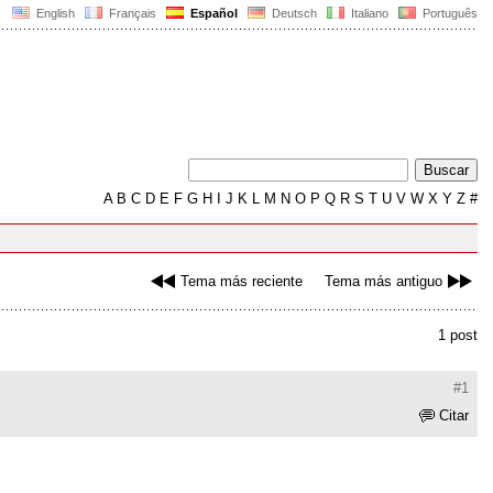
English
Français
Español
Deutsch
Italiano
Português
A
B
C
D
E
F
G
H
I
J
K
L
M
N
O
P
Q
R
S
T
U
V
W
X
Y
Z
#
Tema más reciente
Tema más antiguo
1 post
#1
Citar