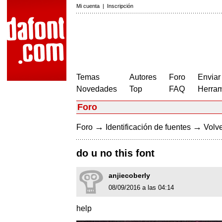
Mi cuenta
|
Inscripción
Temas
Autores
Foro
Enviar
Novedades
Top
FAQ
Herram
Foro
→
→
Foro
Identificación de fuentes
Volve
do u no this font
anjiecoberly
08/09/2016 a las 04:14
help