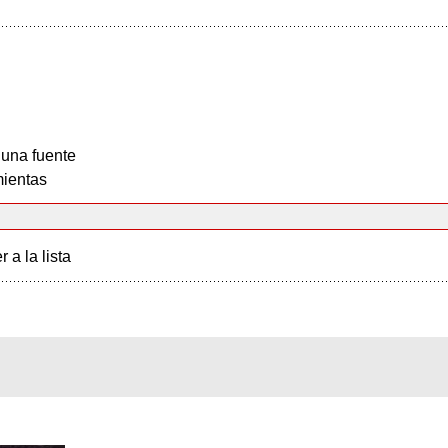
 una fuente
ientas
r a la lista