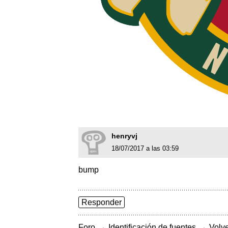
henryvj
18/07/2017 a las 03:59
bump
Responder
→
→
Foro
Identificación de fuentes
Volve