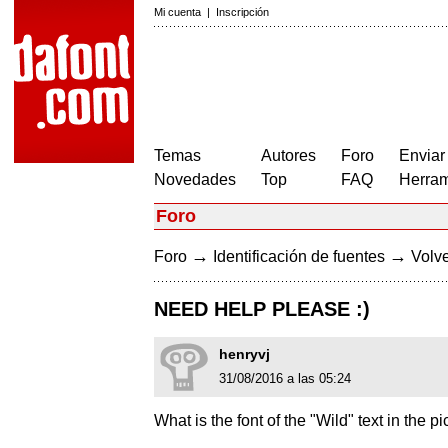
Mi cuenta
|
Inscripción
Temas
Autores
Foro
Enviar
Novedades
Top
FAQ
Herram
Foro
→
→
Foro
Identificación de fuentes
Volve
NEED HELP PLEASE :)
henryvj
31/08/2016 a las 05:24
What is the font of the "Wild" text in the p