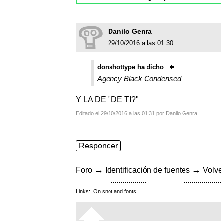
Danilo Genra
29/10/2016 a las 01:30
donshottype ha dicho
Agency Black Condensed
Y LA DE "DE TI?"
Editado el 29/10/2016 a las 01:31 por Danilo Genra
Responder
→
→
Foro
Identificación de fuentes
Volve
Links:
On snot and fonts