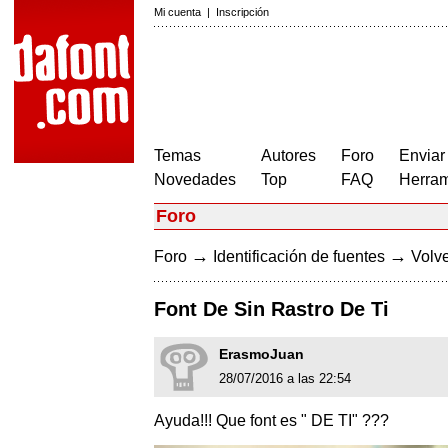
Mi cuenta
|
Inscripción
Temas
Autores
Foro
Enviar
Novedades
Top
FAQ
Herram
Foro
→
→
Foro
Identificación de fuentes
Volve
Font De Sin Rastro De Ti
ErasmoJuan
28/07/2016 a las 22:54
Ayuda!!! Que font es " DE TI" ???