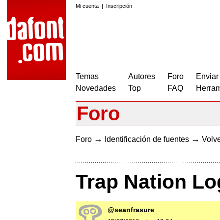
Mi cuenta
|
Inscripción
Temas
Autores
Foro
Enviar
Novedades
Top
FAQ
Herram
Foro
→
→
Foro
Identificación de fuentes
Volve
Trap Nation Lo
@seanfrasure