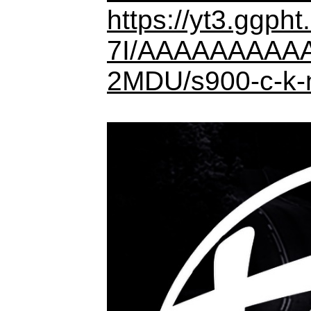
https://yt3.ggp
7I/AAAAAAAAAA
2MDU/s900-c-k-no