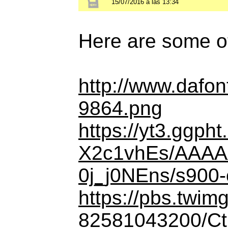
15/07/2016 a las 13:34
Here are some ot
http://www.dafon
9864.png
https://yt3.ggph
X2c1vhEs/AAA
0j_j0NEns/s900-c-
https://pbs.twi
82581043200/C