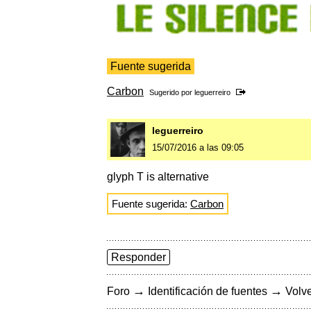
Fuente sugerida
Carbon
Sugerido por
leguerreiro
leguerreiro
15/07/2016 a las 09:05
glyph T is alternative
Fuente sugerida:
Carbon
Responder
→
→
Foro
Identificación de fuentes
Volve