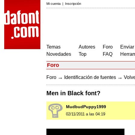
Mi cuenta
|
Inscripción
Temas
Autores
Foro
Enviar
Novedades
Top
FAQ
Herram
Foro
→
→
Foro
Identificación de fuentes
Volve
Men in Black font?
MudbudPuppy1999
02/11/2011 a las 04:19