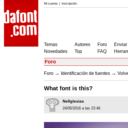
Mi cuenta
|
Inscripción
Temas
Autores
Foro
Enviar
Novedades
Top
FAQ
Herram
Foro
→
→
Foro
Identificación de fuentes
Volve
What font is this?
NelIglesias
24/05/2016 a las 23:46