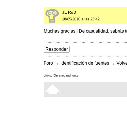
JL RoD
18/05/2016 a las 23:42
Muchas gracias!! De casualidad, sabrás 
Responder
→
→
Foro
Identificación de fuentes
Volve
Links:
On snot and fonts