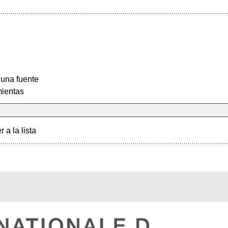
 una fuente
ientas
r a la lista