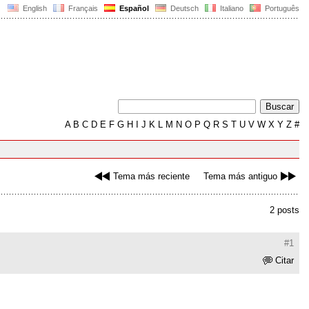
English
Français
Español
Deutsch
Italiano
Português
A
B
C
D
E
F
G
H
I
J
K
L
M
N
O
P
Q
R
S
T
U
V
W
X
Y
Z
#
Tema más reciente
Tema más antiguo
2 posts
#1
Citar