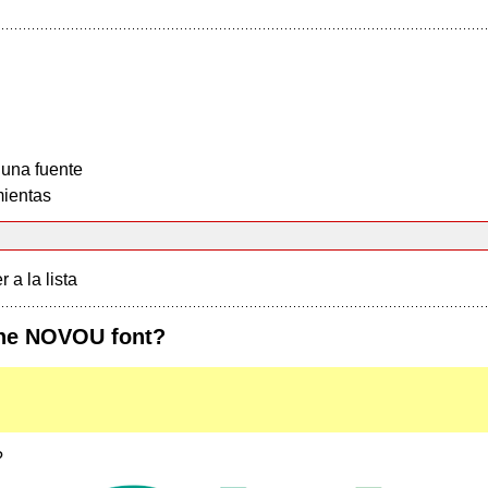
 una fuente
ientas
r a la lista
the NOVOU font?
?