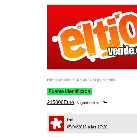
Editado el 05/04/2016 a las 17:14 por dnc1983
Fuente identificada
215000Euro
Sugerido por
frd
frd
05/04/2016 a las 17:20