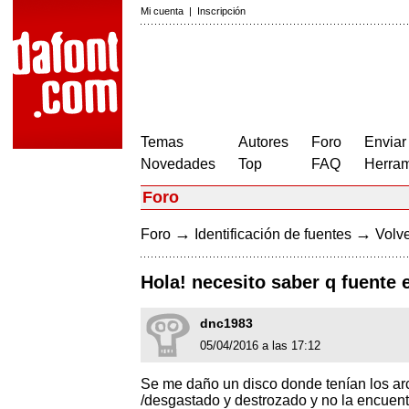
Mi cuenta
|
Inscripción
Temas
Autores
Foro
Enviar
Novedades
Top
FAQ
Herram
Foro
→
→
Foro
Identificación de fuentes
Volve
Hola! necesito saber q fuente e
dnc1983
05/04/2016 a las 17:12
Se me daño un disco donde tenían los arc
/desgastado y destrozado y no la encuent