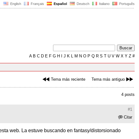
English
Français
Español
Deutsch
Italiano
Português
A
B
C
D
E
F
G
H
I
J
K
L
M
N
O
P
Q
R
S
T
U
V
W
X
Y
Z
#
Tema más reciente
Tema más antiguo
4 posts
#1
Citar
 esta web. La estuve buscando en fantasy/distorsionado