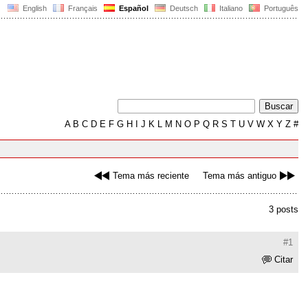
English
Français
Español
Deutsch
Italiano
Português
A
B
C
D
E
F
G
H
I
J
K
L
M
N
O
P
Q
R
S
T
U
V
W
X
Y
Z
#
Tema más reciente
Tema más antiguo
3 posts
#1
Citar