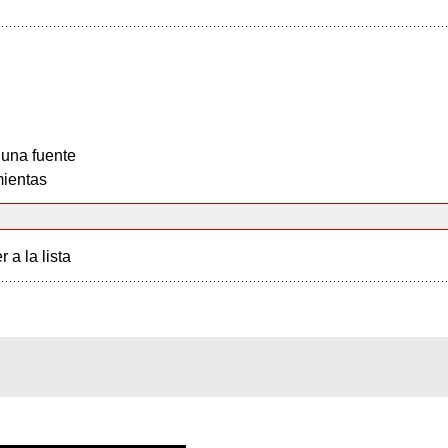
 una fuente
ientas
r a la lista