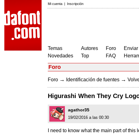
Mi cuenta
|
Inscripción
Temas
Autores
Foro
Enviar
Novedades
Top
FAQ
Herram
Foro
→
→
Foro
Identificación de fuentes
Volve
Higurashi When They Cry Logo
agathor35
19/02/2016 a las 00:30
I need to know what the main part of this l