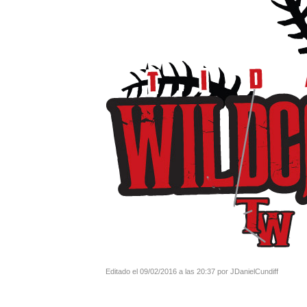
Editado el 09/02/2016 a las 20:37 por JDanielCundiff