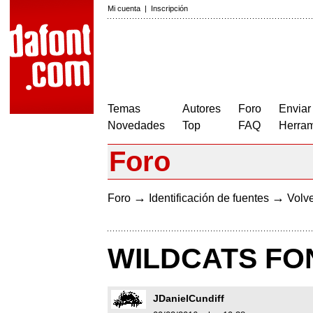
Mi cuenta
|
Inscripción
Temas
Autores
Foro
Enviar
Novedades
Top
FAQ
Herram
Foro
→
→
Foro
Identificación de fuentes
Volve
WILDCATS FO
JDanielCundiff