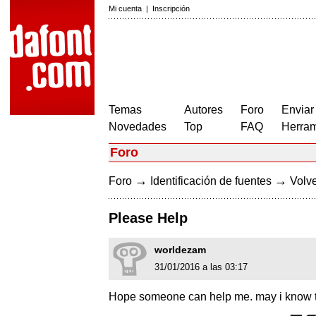
Mi cuenta
|
Inscripción
Temas
Autores
Foro
Enviar
Novedades
Top
FAQ
Herram
Foro
→
→
Foro
Identificación de fuentes
Volve
Please Help
worldezam
31/01/2016 a las 03:17
Hope someone can help me. may i know 