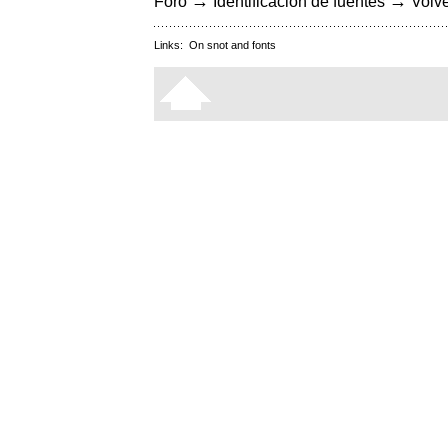
→
→
Foro
Identificación de fuentes
Volve
Links:
On snot and fonts