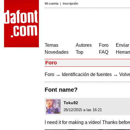
Mi cuenta
|
Inscripción
Temas
Autores
Foro
Enviar
Novedades
Top
FAQ
Herram
Foro
→
→
Foro
Identificación de fuentes
Volve
Font name?
Toku92
26/12/2015 a las 16:21
I need it for making a video! Thanks bef