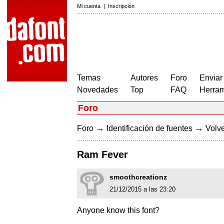
Mi cuenta
|
Inscripción
Temas
Autores
Foro
Enviar
Novedades
Top
FAQ
Herram
Foro
→
→
Foro
Identificación de fuentes
Volve
Ram Fever
smoothcreationz
21/12/2015 a las 23:20
Anyone know this font?