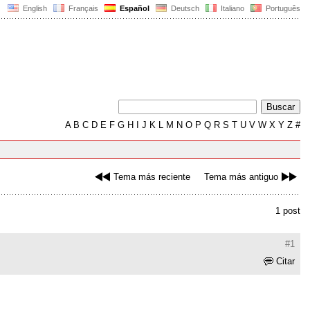
English
Français
Español
Deutsch
Italiano
Português
A
B
C
D
E
F
G
H
I
J
K
L
M
N
O
P
Q
R
S
T
U
V
W
X
Y
Z
#
Tema más reciente
Tema más antiguo
1 post
#1
Citar