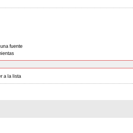
 una fuente
ientas
r a la lista