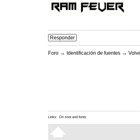
Responder
→
→
Foro
Identificación de fuentes
Volve
Links:
On snot and fonts