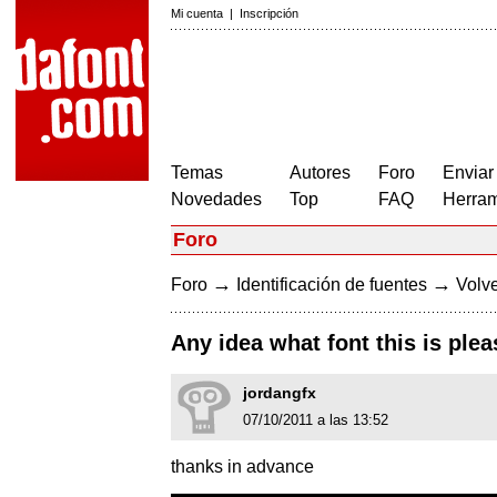
Mi cuenta
|
Inscripción
Temas
Autores
Foro
Enviar
Novedades
Top
FAQ
Herram
Foro
→
→
Foro
Identificación de fuentes
Volve
Any idea what font this is ple
jordangfx
07/10/2011 a las 13:52
thanks in advance