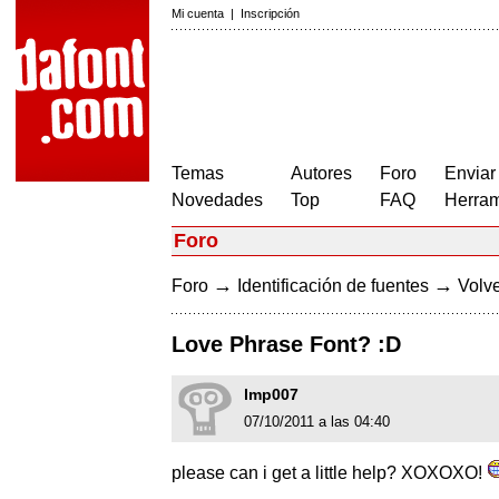
Mi cuenta
|
Inscripción
Temas
Autores
Foro
Enviar
Novedades
Top
FAQ
Herram
Foro
→
→
Foro
Identificación de fuentes
Volve
Love Phrase Font? :D
lmp007
07/10/2011 a las 04:40
please can i get a little help? XOXOXO!