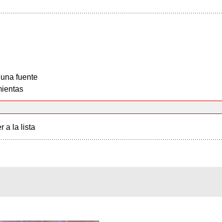
 una fuente
ientas
r a la lista