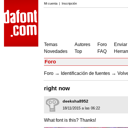
Mi cuenta
|
Inscripción
Temas
Autores
Foro
Enviar
Novedades
Top
FAQ
Herram
Foro
→
→
Foro
Identificación de fuentes
Volve
right now
deeksha8952
18/11/2015 a las 06:22
What font is this? Thanks!