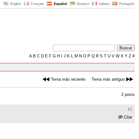
English
Français
Español
Deutsch
Italiano
Português
A
B
C
D
E
F
G
H
I
J
K
L
M
N
O
P
Q
R
S
T
U
V
W
X
Y
Z
#
Tema más reciente
Tema más antiguo
2 posts
#1
Citar