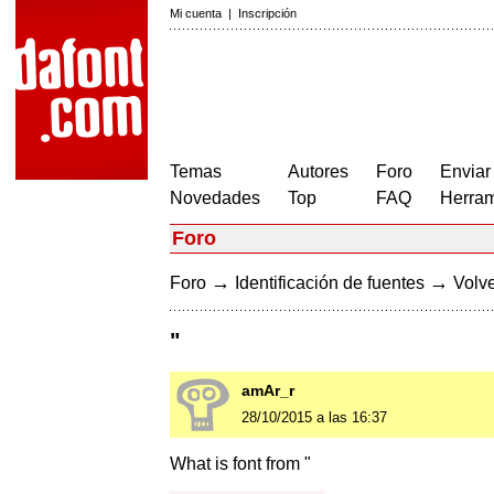
Mi cuenta
|
Inscripción
Temas
Autores
Foro
Enviar
Novedades
Top
FAQ
Herram
Foro
→
→
Foro
Identificación de fuentes
Volve
"
amAr_r
28/10/2015 a las 16:37
What is font from "