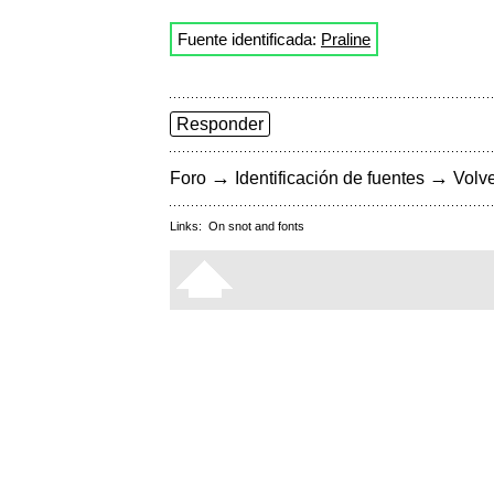
Fuente identificada:
Praline
Responder
→
→
Foro
Identificación de fuentes
Volve
Links:
On snot and fonts