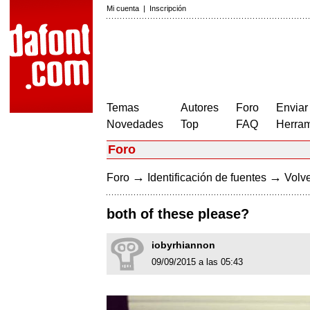
Mi cuenta
|
Inscripción
Temas
Autores
Foro
Enviar
Novedades
Top
FAQ
Herram
Foro
→
→
Foro
Identificación de fuentes
Volve
both of these please?
iobyrhiannon
09/09/2015 a las 05:43