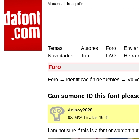
Mi cuenta
|
Inscripción
Temas
Autores
Foro
Enviar
Novedades
Top
FAQ
Herram
Foro
→
→
Foro
Identificación de fuentes
Volve
Can somone ID this font please
delboy2028
02/08/2015 a las 16:31
I am not sure if this is a font or wordart bu