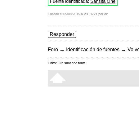
Fuente identificada:
Sansita One
Editado el 05/08/2015 a las 16:21 por drf
Responder
→
→
Foro
Identificación de fuentes
Volve
Links:
On snot and fonts