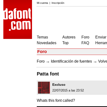
Mi cuenta
|
Inscripción
Temas
Autores
Foro
Enviar
Novedades
Top
FAQ
Herram
Foro
→
→
Foro
Identificación de fuentes
Volve
Patta font
Excluso
22/07/2015 a las 23:52
Whats this font called?