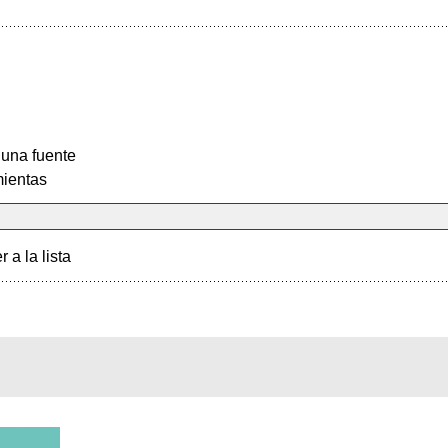
 una fuente
ientas
r a la lista