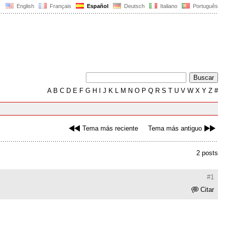
English
Français
Español
Deutsch
Italiano
Português
A
B
C
D
E
F
G
H
I
J
K
L
M
N
O
P
Q
R
S
T
U
V
W
X
Y
Z
#
Tema más reciente
Tema más antiguo
2 posts
#1
Citar