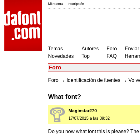
Mi cuenta
|
Inscripción
Temas
Autores
Foro
Enviar
Novedades
Top
FAQ
Herram
Foro
→
→
Foro
Identificación de fuentes
Volve
What font?
Magicstar270
17/07/2015 a las 09:32
Do you now what font this is please? The 