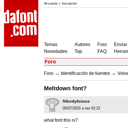
Mi cuenta
|
Inscripción
Temas
Autores
Foro
Enviar
Novedades
Top
FAQ
Herram
Foro
→
→
Foro
Identificación de fuentes
Volve
Meltdown font?
fitbodylicious
05/07/2015 a las 02:22
what font this is?