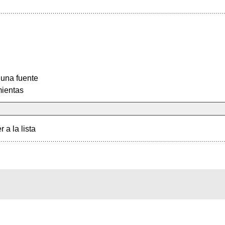
 una fuente
ientas
r a la lista