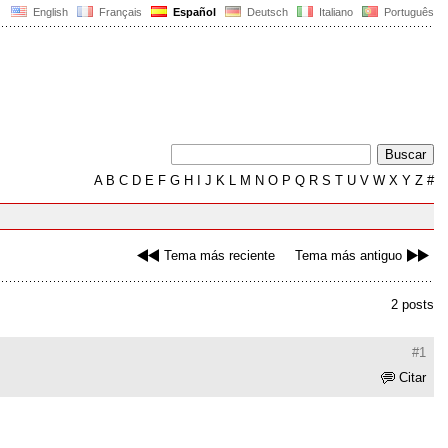
English
Français
Español
Deutsch
Italiano
Português
A
B
C
D
E
F
G
H
I
J
K
L
M
N
O
P
Q
R
S
T
U
V
W
X
Y
Z
#
Tema más reciente
Tema más antiguo
2 posts
#1
Citar