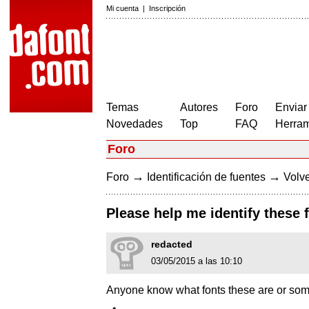
Mi cuenta
|
Inscripción
Temas
Autores
Foro
Enviar
Novedades
Top
FAQ
Herram
Foro
→
→
Foro
Identificación de fuentes
Volve
Please help me identify these
redacted
03/05/2015 a las 10:10
Anyone know what fonts these are or som