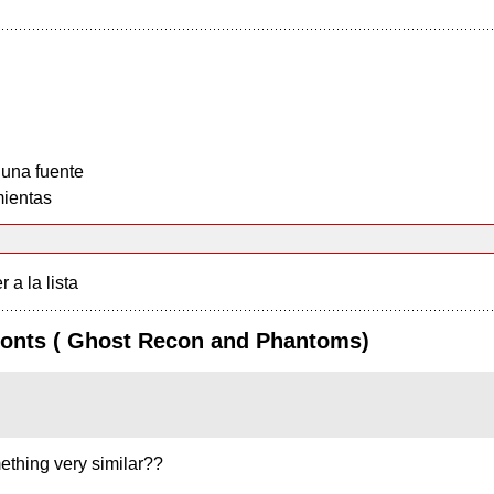
 una fuente
ientas
r a la lista
 fonts ( Ghost Recon and Phantoms)
ething very similar??