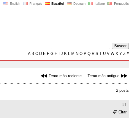
English
Français
Español
Deutsch
Italiano
Português
A
B
C
D
E
F
G
H
I
J
K
L
M
N
O
P
Q
R
S
T
U
V
W
X
Y
Z
#
Tema más reciente
Tema más antiguo
2 posts
#1
Citar