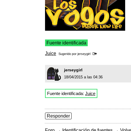
Fuente identificada
Juice
Sugerido por
jerseygirl
jerseygirl
18/04/2015 a las 04:36
Fuente identificada:
Juice
Responder
→
→
Foro
Identificación de fuentes
Volve