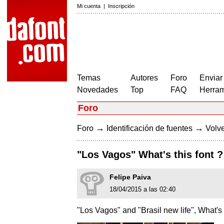
Mi cuenta
|
Inscripción
Temas
Autores
Foro
Enviar
Novedades
Top
FAQ
Herram
Foro
→
→
Foro
Identificación de fuentes
Volve
"Los Vagos" What's this font ?
Felipe Paiva
18/04/2015 a las 02:40
"Los Vagos" and "Brasil new life", What's t