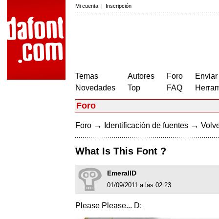
Mi cuenta
|
Inscripción
Temas
Autores
Foro
Enviar
Novedades
Top
FAQ
Herram
Foro
→
→
Foro
Identificación de fuentes
Volve
What Is This Font ?
EmerallD
01/09/2011 a las 02:23
Please Please... D: