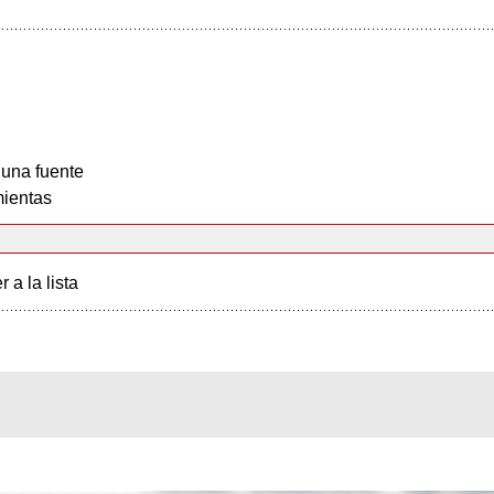
 una fuente
ientas
r a la lista