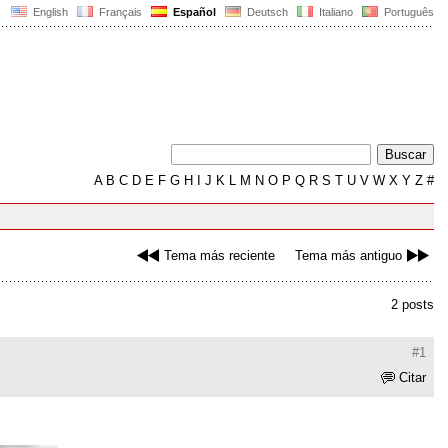
English
Français
Español
Deutsch
Italiano
Português
A
B
C
D
E
F
G
H
I
J
K
L
M
N
O
P
Q
R
S
T
U
V
W
X
Y
Z
#
Tema más reciente
Tema más antiguo
2 posts
#1
Citar