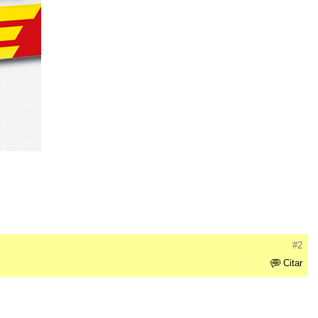
#2
Citar