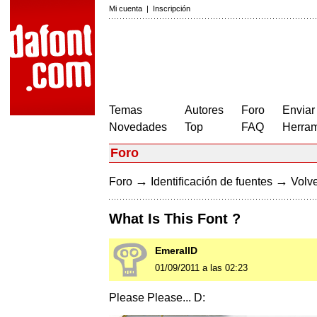
Mi cuenta
|
Inscripción
Temas
Autores
Foro
Enviar
Novedades
Top
FAQ
Herram
Foro
→
→
Foro
Identificación de fuentes
Volve
What Is This Font ?
EmerallD
01/09/2011 a las 02:23
Please Please... D: