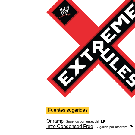
Fuentes sugeridas
Onramp
Sugerido por
jerseygirl
Intro Condensed Free
Sugerido por
moorem