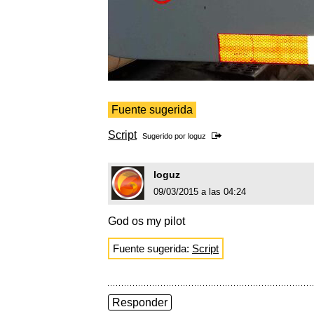
Fuente sugerida
Script
Sugerido por
loguz
loguz
09/03/2015 a las 04:24
God os my pilot
Fuente sugerida:
Script
Responder