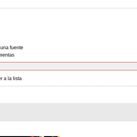
 una fuente
ientas
r a la lista