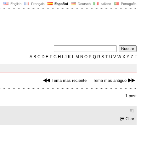
English
Français
Español
Deutsch
Italiano
Português
A
B
C
D
E
F
G
H
I
J
K
L
M
N
O
P
Q
R
S
T
U
V
W
X
Y
Z
#
Tema más reciente
Tema más antiguo
1 post
#1
Citar