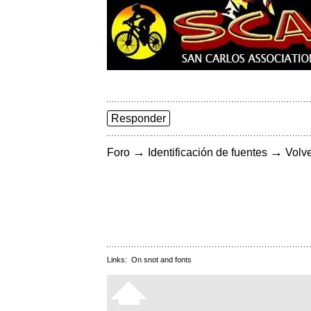
Responder
→
→
Foro
Identificación de fuentes
Volve
Links:
On snot and fonts