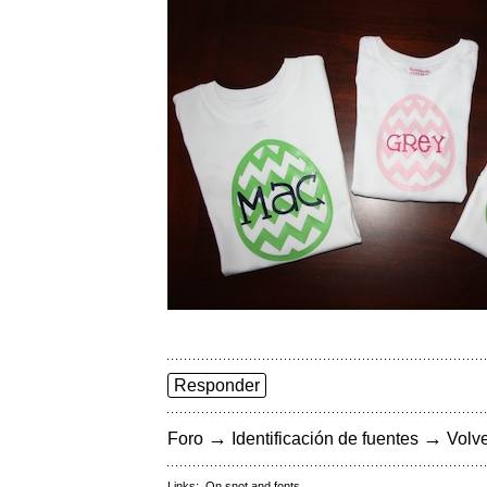
Responder
→
→
Foro
Identificación de fuentes
Volve
Links:
On snot and fonts