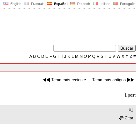
English
Français
Español
Deutsch
Italiano
Português
A
B
C
D
E
F
G
H
I
J
K
L
M
N
O
P
Q
R
S
T
U
V
W
X
Y
Z
#
Tema más reciente
Tema más antiguo
1 post
#1
Citar