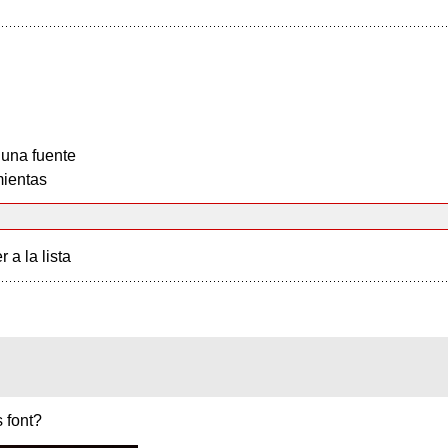
 una fuente
ientas
r a la lista
 font?