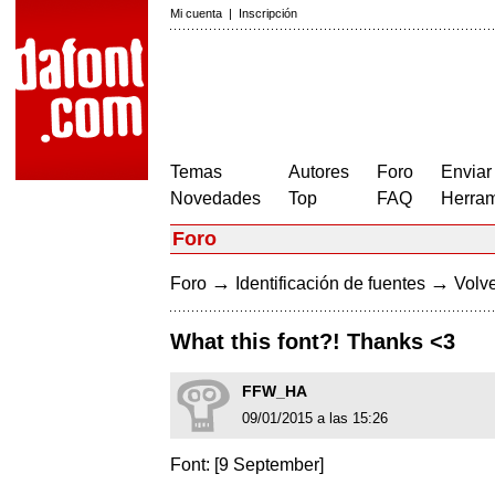
Mi cuenta
|
Inscripción
Temas
Autores
Foro
Enviar
Novedades
Top
FAQ
Herram
Foro
→
→
Foro
Identificación de fuentes
Volve
What this font?! Thanks <3
FFW_HA
09/01/2015 a las 15:26
Font: [9 September]