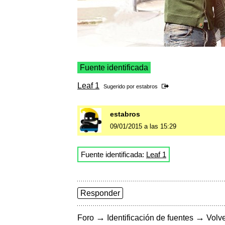
Fuente identificada
Leaf 1
Sugerido por
estabros
estabros
09/01/2015 a las 15:29
Fuente identificada:
Leaf 1
Responder
→
→
Foro
Identificación de fuentes
Volve