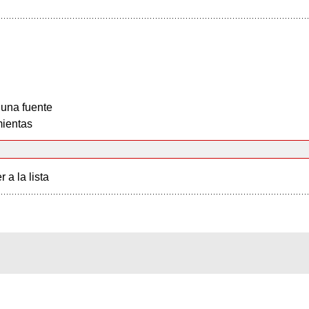
 una fuente
ientas
r a la lista