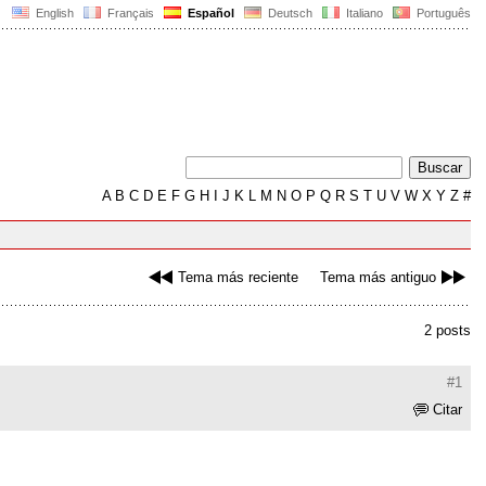
English
Français
Español
Deutsch
Italiano
Português
A
B
C
D
E
F
G
H
I
J
K
L
M
N
O
P
Q
R
S
T
U
V
W
X
Y
Z
#
Tema más reciente
Tema más antiguo
2 posts
#1
Citar