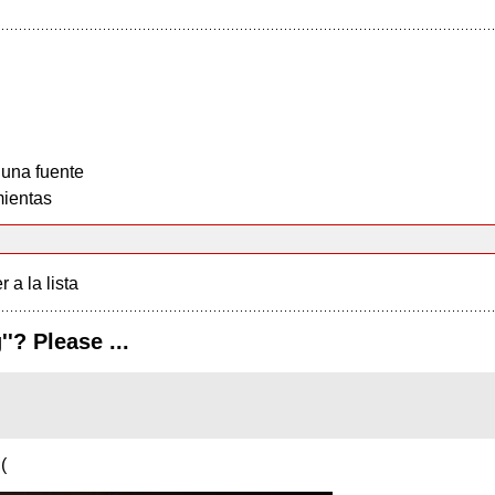
 una fuente
ientas
r a la lista
'? Please ...
(