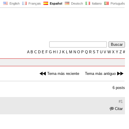
English
Français
Español
Deutsch
Italiano
Português
A
B
C
D
E
F
G
H
I
J
K
L
M
N
O
P
Q
R
S
T
U
V
W
X
Y
Z
#
Tema más reciente
Tema más antiguo
6 posts
#1
Citar