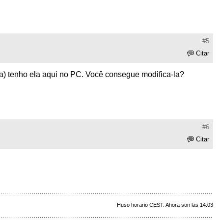
#5
Citar
cta) tenho ela aqui no PC. Você consegue modifica-la?
#6
Citar
Huso horario CEST. Ahora son las 14:03