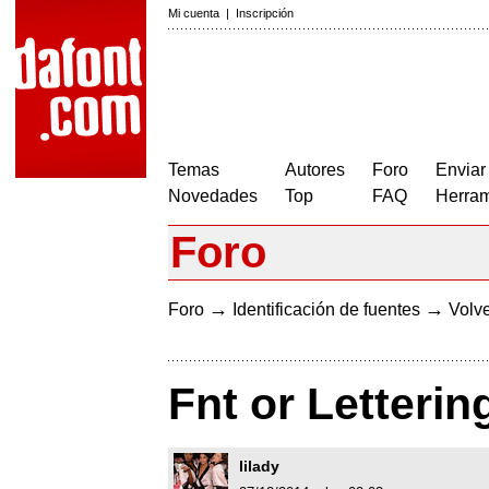
Mi cuenta
|
Inscripción
Temas
Autores
Foro
Enviar
Novedades
Top
FAQ
Herram
Foro
→
→
Foro
Identificación de fuentes
Volve
Fnt or Letterin
lilady