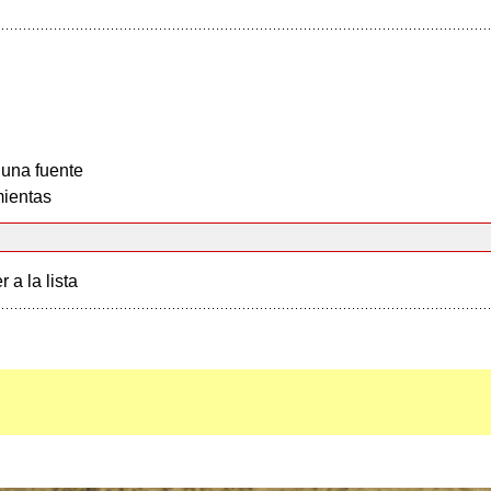
 una fuente
ientas
r a la lista