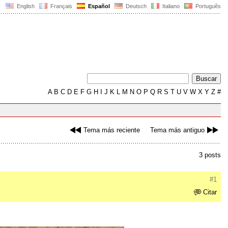
English
Français
Español
Deutsch
Italiano
Português
A
B
C
D
E
F
G
H
I
J
K
L
M
N
O
P
Q
R
S
T
U
V
W
X
Y
Z
#
Tema más reciente
Tema más antiguo
3 posts
#1
Citar