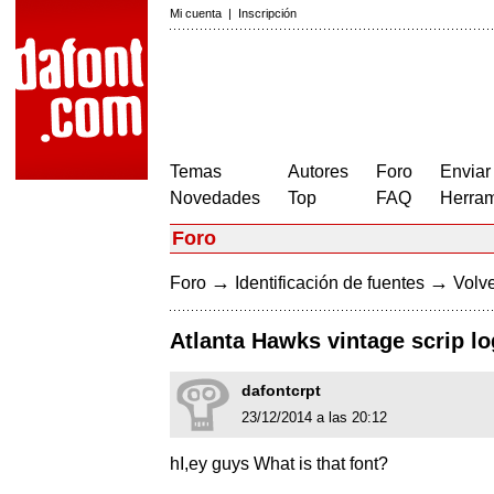
Mi cuenta
|
Inscripción
Temas
Autores
Foro
Enviar
Novedades
Top
FAQ
Herram
Foro
→
→
Foro
Identificación de fuentes
Volve
Atlanta Hawks vintage scrip l
dafontcrpt
23/12/2014 a las 20:12
hI,ey guys What is that font?