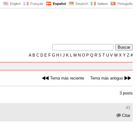
English
Français
Español
Deutsch
Italiano
Português
A
B
C
D
E
F
G
H
I
J
K
L
M
N
O
P
Q
R
S
T
U
V
W
X
Y
Z
#
Tema más reciente
Tema más antiguo
3 posts
#1
Citar