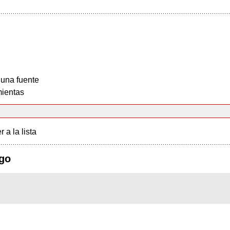
 una fuente
ientas
r a la lista
ogo